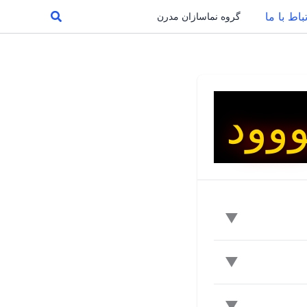
جستجو
باط با ما
گروه نماسازان مدرن
وود
وش دارای مزایای
رمووود با فرآیند
۳۲ درجه سانتی گراد در معرض بخار آب و