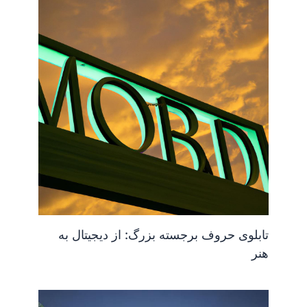
تابلوی حروف برجسته بزرگ: از دیجیتال به
هنر