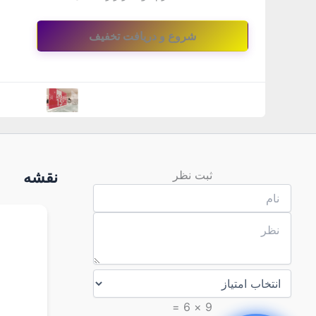
ثبت نظر
نقشه
9 × 6 =